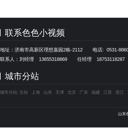
联系色色小视频
地址：济南市高新区理想嘉园2栋-2112 电话: 0531-88608
联系人：刘经理 13655318869
任经理 18753118287
城市分站
城市分站:
主站
上海
山东
天津
北京
广东
福建
江苏
浙江
山东