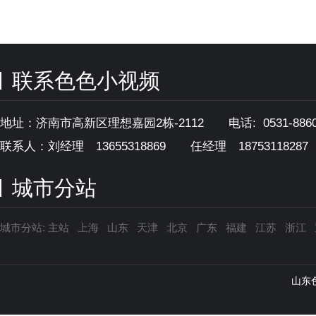
联系色色小视频
地址：济南市高新区理想嘉园2栋-2112 电话: 0531-886087
联系人：刘经理 13655318869
任经理 18753118287
城市分站
城市分站:
主站
上海
山东
天津
北京
广东
福建
江苏
浙江
山东